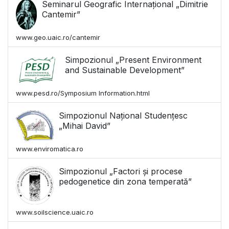
Seminarul Geografic Internațional „Dimitrie
Cantemir”
www.geo.uaic.ro/cantemir
Simpozionul „Present Environment
and Sustainable Development”
www.pesd.ro/Symposium Information.html
Simpozionul Național Studențesc
„Mihai David”
www.enviromatica.ro
Simpozionul „Factori și procese
pedogenetice din zona temperată”
www.soilscience.uaic.ro