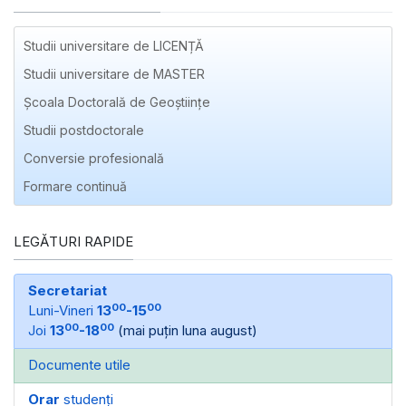
Studii universitare de LICENȚĂ
Studii universitare de MASTER
Școala Doctorală de Geoștiințe
Studii postdoctorale
Conversie profesională
Formare continuă
LEGĂTURI RAPIDE
Secretariat
00
00
Luni-Vineri
13
-15
00
00
Joi
13
-18
(mai puțin luna august)
Documente utile
Orar
studenți