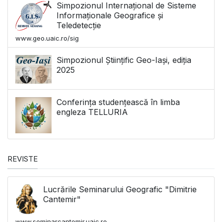
Simpozionul Internațional de Sisteme
Informaționale Geografice și
Teledetecție
www.geo.uaic.ro/sig
Simpozionul Științific Geo-Iași, ediția
2025
Conferința studențească în limba
engleza TELLURIA
REVISTE
Lucrările Seminarului Geografic "Dimitrie
Cantemir"
www.seminarcantemir.uaic.ro