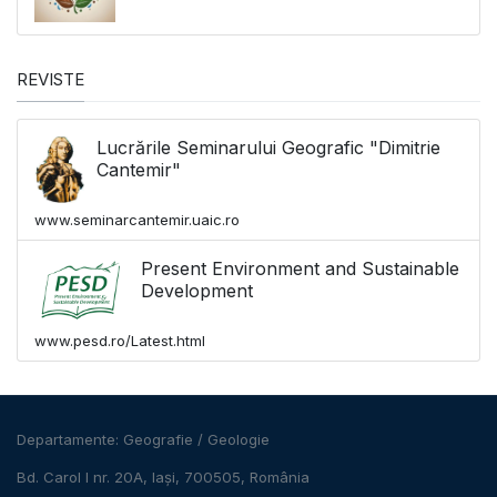
REVISTE
Lucrările Seminarului Geografic "Dimitrie
Cantemir"
www.seminarcantemir.uaic.ro
Present Environment and Sustainable
Development
www.pesd.ro/Latest.html
Departamente:
Geografie
/
Geologie
Bd. Carol I nr. 20A, Iași, 700505, România