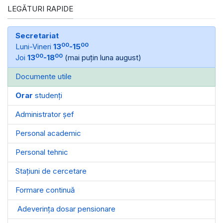
LEGĂTURI RAPIDE
Secretariat
00
00
Luni-Vineri
13
-15
00
00
Joi
13
-18
(mai puțin luna august)
Documente utile
Orar
studenți
Administrator șef
Personal academic
Personal tehnic
Stațiuni de cercetare
Formare continuă
Adeverința dosar pensionare