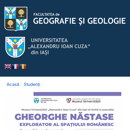
Acasă
Studenți