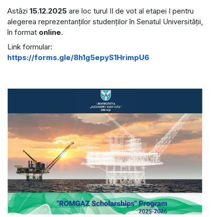
Astăzi
15.12.2025
are loc turul II de vot al etapei I pentru
alegerea reprezentanților studenților în Senatul Universității,
în format
online
.
Link formular:
https://forms.gle/8h1g5epyS1HrimpU6