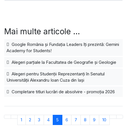
Mai multe articole …
Google România și Fundația Leaders îți prezintă: Gemini
Academy for Students!
Alegeri parțiale la Facultatea de Geografie și Geologie
Alegeri pentru Studenții Reprezentanți în Senatul
Universității Alexandru Ioan Cuza din Iași
Completare titluri lucrări de absolvire - promoția 2026
1
2
3
4
5
6
7
8
9
10