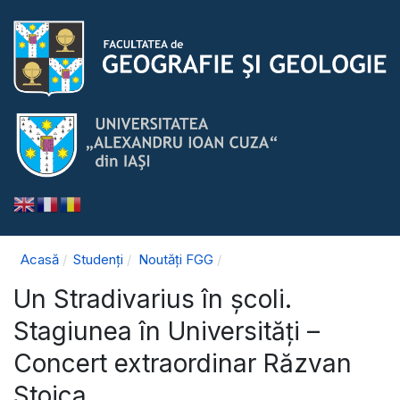
Acasă
Studenți
Noutăți FGG
Un Stradivarius în școli.
Stagiunea în Universități –
Concert extraordinar Răzvan
Stoica