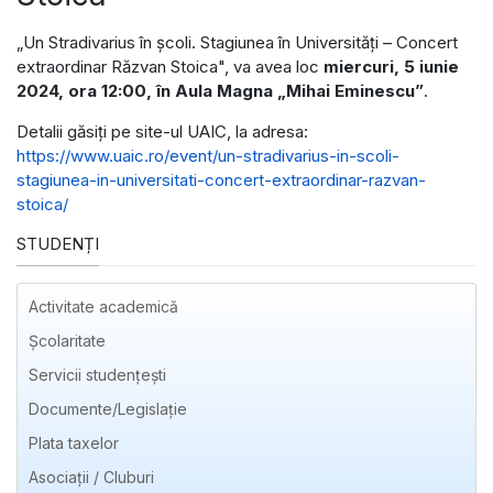
„Un Stradivarius în școli. Stagiunea în Universități – Concert
extraordinar Răzvan Stoica", va avea loc
miercuri, 5 iunie
2024, ora 12:00, în Aula Magna „Mihai Eminescu”
.
Detalii găsiți pe site-ul UAIC, la adresa:
https://www.uaic.ro/event/un-stradivarius-in-scoli-
stagiunea-in-universitati-concert-extraordinar-razvan-
stoica/
STUDENȚI
Activitate academică
Școlaritate
Servicii studențești
Documente/Legislație
Plata taxelor
Asociații / Cluburi