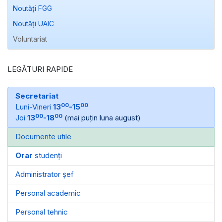
Noutăți FGG
Noutăți UAIC
Voluntariat
LEGĂTURI RAPIDE
Secretariat
00
00
Luni-Vineri
13
-15
00
00
Joi
13
-18
(mai puțin luna august)
Documente utile
Orar
studenți
Administrator șef
Personal academic
Personal tehnic