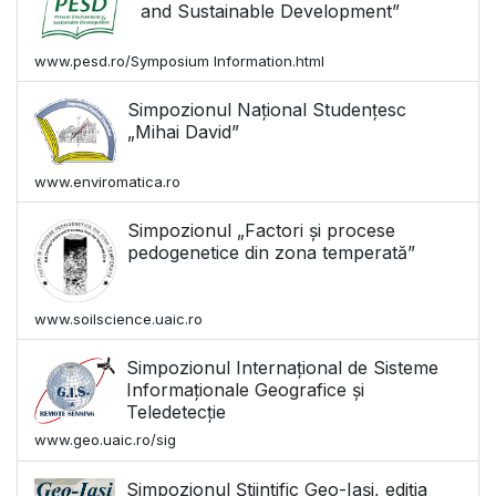
and Sustainable Development”
www.pesd.ro/Symposium Information.html
Simpozionul Național Studențesc
„Mihai David”
www.enviromatica.ro
Simpozionul „Factori și procese
pedogenetice din zona temperată”
www.soilscience.uaic.ro
Simpozionul Internațional de Sisteme
Informaționale Geografice și
Teledetecție
www.geo.uaic.ro/sig
Simpozionul Științific Geo-Iași, ediția