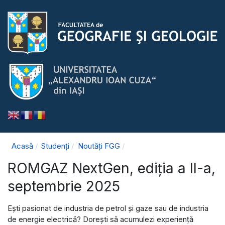
Acasă
Studenți
Noutăți FGG
ROMGAZ NextGen, ediția a II-a,
septembrie 2025
Ești pasionat de industria de petrol și gaze sau de industria
de energie electrică? Dorești să acumulezi experiență