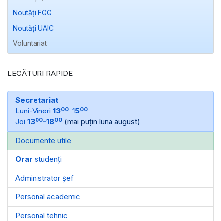
Noutăți FGG
Noutăți UAIC
Voluntariat
LEGĂTURI RAPIDE
Secretariat
00
00
Luni-Vineri
13
-15
00
00
Joi
13
-18
(mai puțin luna august)
Documente utile
Orar
studenți
Administrator șef
Personal academic
Personal tehnic