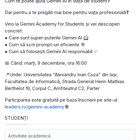
Cum te poate ajuta Gemini AI în viața de student❓
Dar pentru a te pregăti mai bine pentru viața profesională❓
Vino la Gemini Academy for Students și vei descoperi
concret:
● Care sunt super-puterile Gemini AI 🦸
● Cum să scrii prompt-uri eficiente 🎯
● Cum să folosești Gemini AI responsabil ✅
📅 Când: marți, 9 decembrie, ora 16:00
📍Unde: Universitatea “Alexandru Ioan Cuza” din Iași,
Facultatea de Informatică, Strada General Henri Mathias
Berthelot 16, Corpul C, Amfiteatrul C2, Parter
Participarea este gratuită pe baza înscrierii pe site-ul
leaders.ro/gemini-academy
🌐
STUDENȚI
Activitate academică