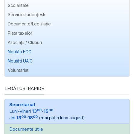
Școlaritate
Servicii studențești
Documente/Legislație
Plata taxelor
Asociații / Cluburi
Noutăți FGG
Noutăți UAIC
Voluntariat
LEGĂTURI RAPIDE
Secretariat
00
00
Luni-Vineri
13
-15
00
00
Joi
13
-18
(mai puțin luna august)
Documente utile