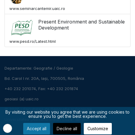
www.seminarcantemir.uaic.ro
Present Environment and Sustainable
Development
www.pesd.ro/Latest.html
Departamente:
Geografie
/
Geologie
Bd. Carol I nr. 20A, Iași, 700505, România
+40 232 201074, Fax: +40 232 201874
geoiasi (a) uaic.ro
© 2026 -
Facultatea de Geografie și Geologie
By visiting our website you agree that we are using cookies to
ensure you to get the best experience.
Universitatea „Alexandru Ioan Cuza” din Iași
Accept all
Decline all
Customize