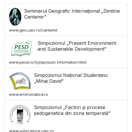
Seminarul Geografic Internațional „Dimitrie
Cantemir”
www.geo.uaic.ro/cantemir
Simpozionul „Present Environment
and Sustainable Development”
www.pesd.ro/Symposium Information.html
Simpozionul Național Studențesc
„Mihai David”
www.enviromatica.ro
Simpozionul „Factori și procese
pedogenetice din zona temperată”
www.soilscience.uaic.ro