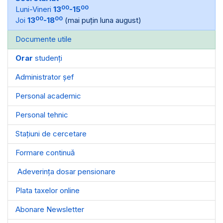
00
00
Luni-Vineri
13
-15
00
00
Joi
13
-18
(mai puțin luna august)
Documente utile
Orar
studenți
Administrator șef
Personal academic
Personal tehnic
Stațiuni de cercetare
Formare continuă
Adeverința dosar pensionare
Plata taxelor online
Abonare Newsletter