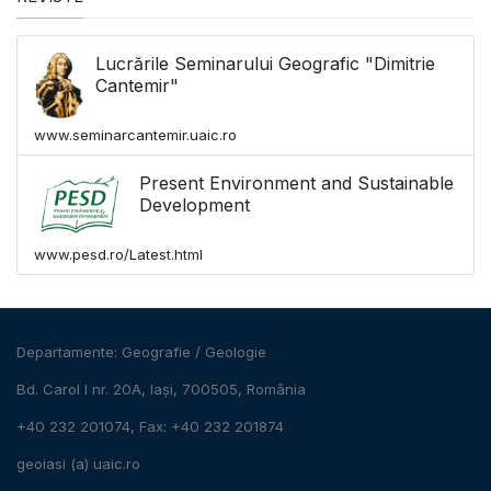
Lucrările Seminarului Geografic "Dimitrie
Cantemir"
www.seminarcantemir.uaic.ro
Present Environment and Sustainable
Development
www.pesd.ro/Latest.html
Departamente:
Geografie
/
Geologie
Bd. Carol I nr. 20A, Iași, 700505, România
+40 232 201074, Fax: +40 232 201874
geoiasi (a) uaic.ro