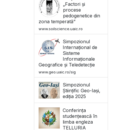
„Factori și
procese
pedogenetice din
zona temperată”
www.soilscience.uaic.ro
Simpozionul
Internațional de
Sisteme
Informaționale
Geografice și Teledetecție
www.geo.uaic.ro/sig
Simpozionul
Științific Geo-Iași,
ediția 2025
Conferința
studențească în
limba engleza
TELLURIA