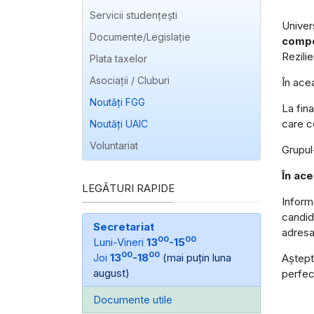
Servicii studențești
Univer
Documente/Legislație
compo
Rezilie
Plata taxelor
Asociații / Cluburi
În ace
Noutăți FGG
La fina
care c
Noutăți UAIC
Voluntariat
Grupul-
În ace
LEGĂTURI RAPIDE
Informa
candid
Secretariat
adres
00
00
Luni-Vineri
13
-15
00
00
Joi
13
-18
(mai puțin luna
Aștep
august)
perfecț
Documente utile