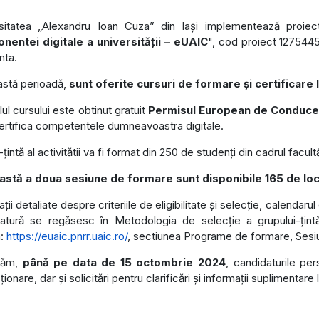
sitatea „Alexandru Ioan Cuza” din Iași implementează proiect
nentei digitale a universității – eUAIC
", cod proiect 1275445
nta.
astă perioadă,
sunt oferite cursuri de formare și certificare 
lul cursului este obtinut gratuit
Permisul European de Conduce
ertifica competentele dumneavoastra digitale.
țintă al activitătii va fi format din 250 de studenți din cadrul facult
astă a doua sesiune de formare sunt disponibile 165 de loc
ții detaliate despre criteriile de eligibilitate și selecție, calenda
atură se regăsesc în Metodologia de selecție a grupului-țintă
a:
https://euaic.pnrr.uaic.ro/
, sectiunea Programe de formare, Sesiu
tăm,
până pe data de 15 octombrie 2024
, candidaturile pe
ionare, dar și solicitări pentru clarificări și informații suplimentar