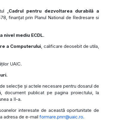
ul „
Cadrul pentru dezvoltarea durabilă a
78, finanțat prin Planul National de Redresare si
la nivel mediu ECDL.
re a Computerului
, calificare deosebit de utila,
ăților UAIC.
uri.
rul de selecție și actele necesare pentru dosarul de
, document publicat pe pagina proiectului, la
nea a II-a.
rsoanelor interesate de această oportunitate de
e la adresa de e-mail
formare.pnrr@uaic.ro
.