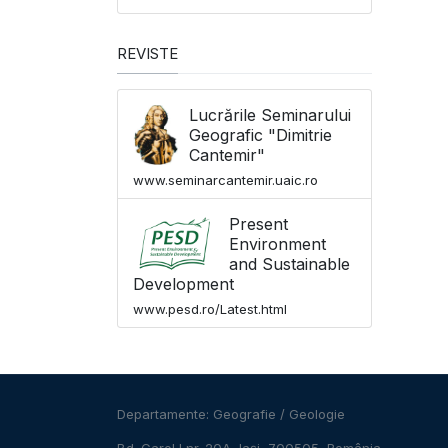
REVISTE
Lucrările Seminarului
Geografic "Dimitrie
Cantemir"
www.seminarcantemir.uaic.ro
Present
Environment
and Sustainable
Development
www.pesd.ro/Latest.html
Departamente:
Geografie
/
Geologie
Bd. Carol I nr. 20A, Iași, 700505, România