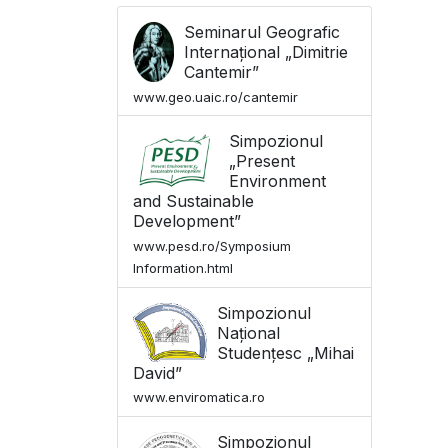
Seminarul Geografic
Internațional „Dimitrie
Cantemir”
www.geo.uaic.ro/cantemir
Simpozionul
„Present
Environment
and Sustainable
Development”
www.pesd.ro/Symposium
Information.html
Simpozionul
Național
Studențesc „Mihai
David”
www.enviromatica.ro
Simpozionul