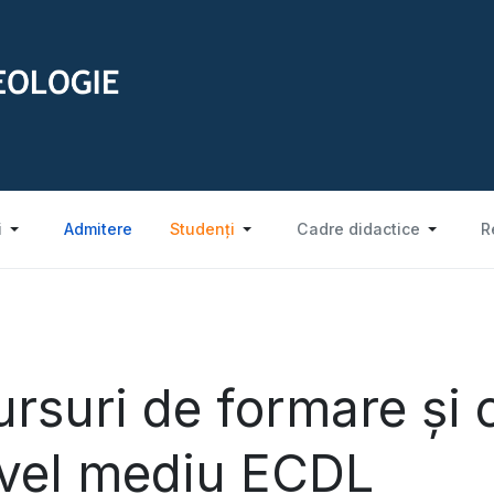
i
Admitere
Studenți
Cadre didactice
R
rsuri de formare și c
ivel mediu ECDL