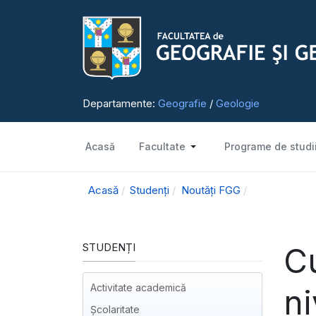
Departamente:
Geografie
/
Geologie
Acasă
Facultate
Programe de studi
Acasă
Studenți
Noutăți FGG
STUDENȚI
Cu
Activitate academică
n
Școlaritate