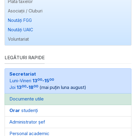
Plata taxelor
Asociații / Cluburi
Noutăți FGG
Noutăți UAIC
Voluntariat
LEGĂTURI RAPIDE
Secretariat
00
00
Luni-Vineri
13
-15
00
00
Joi
13
-18
(mai puțin luna august)
Documente utile
Orar
studenți
Administrator șef
Personal academic