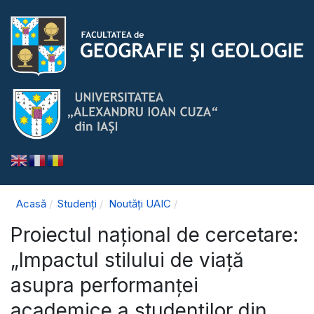
Acasă
Studenți
Noutăți UAIC
Proiectul național de cercetare:
„Impactul stilului de viață
asupra performanței
academice a studenților din