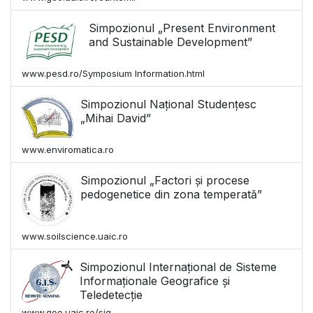
Simpozionul „Present Environment
and Sustainable Development”
www.pesd.ro/Symposium Information.html
Simpozionul Național Studențesc
„Mihai David”
www.enviromatica.ro
Simpozionul „Factori și procese
pedogenetice din zona temperată”
www.soilscience.uaic.ro
Simpozionul Internațional de Sisteme
Informaționale Geografice și
Teledetecție
www.geo.uaic.ro/sig