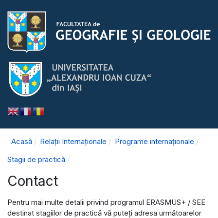
Acasă
Relații Internaționale
Programe internaționale
Stagii de practică
Contact
Pentru mai multe detalii privind programul ERASMUS+ / SEE
destinat stagiilor de practică vă puteţi adresa următoarelor