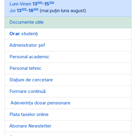
00
00
Luni-Vineri
13
-15
00
00
Joi
13
-18
(mai puțin luna august)
Documente utile
Orar
studenți
Administrator șef
Personal academic
Personal tehnic
Stațiuni de cercetare
Formare continuă
Adeverința dosar pensionare
Plata taxelor online
Abonare Newsletter