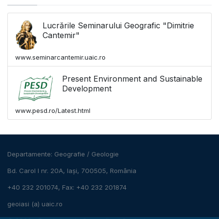
Lucrările Seminarului Geografic "Dimitrie
Cantemir"
www.seminarcantemir.uaic.ro
Present Environment and Sustainable
Development
www.pesd.ro/Latest.html
Departamente:
Geografie
/
Geologie
Bd. Carol I nr. 20A, Iași, 700505, România
+40 232 201074, Fax: +40 232 201874
geoiasi (a) uaic.ro