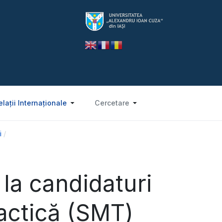
elații Internaționale
Cercetare
i
la candidaturi
ractică (SMT)