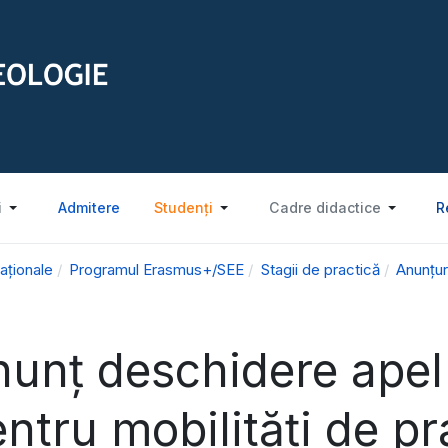
i
Admitere
Studenți
Cadre didactice
R
aționale
Programul Erasmus+/SEE
Stagii de practică
Anunțur
unț deschidere apel 
ntru mobilități de p