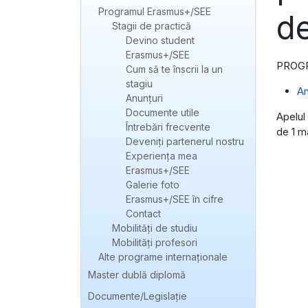
Programul Erasmus+/SEE
de
Stagii de practică
Devino student
Erasmus+/SEE
PROG
Cum să te înscrii la un
stagiu
An
Anunțuri
Documente utile
Apelul 
Întrebări frecvente
de 1 ma
Deveniți partenerul nostru
Experienţa mea
Erasmus+/SEE
Galerie foto
Erasmus+/SEE în cifre
Contact
Mobilități de studiu
Mobilități profesori
Alte programe internaţionale
Master dublă diplomă
Documente/Legislație