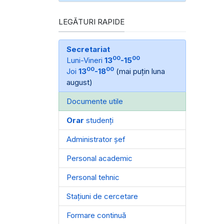
LEGĂTURI RAPIDE
Secretariat
00
00
Luni-Vineri
13
-15
00
00
Joi
13
-18
(mai puțin luna
august)
Documente utile
Orar
studenți
Administrator șef
Personal academic
Personal tehnic
Stațiuni de cercetare
Formare continuă