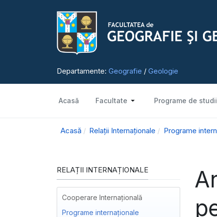
Departamente:
Geografie
/
Geologie
Acasă
Facultate
Programe de studi
Acasă
Relații Internaționale
Programe intern
RELAȚII INTERNAȚIONALE
An
Cooperare Internațională
pe
Programe internaționale