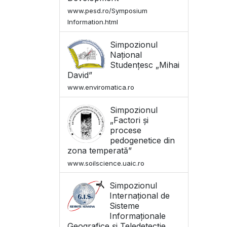
www.pesd.ro/Symposium
Information.html
Simpozionul
Național
Studențesc „Mihai
David”
www.enviromatica.ro
Simpozionul
„Factori și
procese
pedogenetice din
zona temperată”
www.soilscience.uaic.ro
Simpozionul
Internațional de
Sisteme
Informaționale
Geografice și Teledetecție