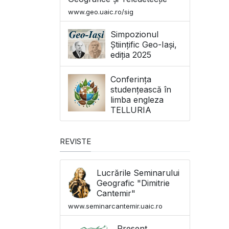
www.geo.uaic.ro/sig
Simpozionul
Științific Geo-Iași,
ediția 2025
Conferința
studențească în
limba engleza
TELLURIA
REVISTE
Lucrările Seminarului
Geografic "Dimitrie
Cantemir"
www.seminarcantemir.uaic.ro
Present