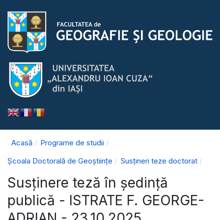
Acasă
Programe de studii
Școala Doctorală de Geoștiințe
Susțineri teze doctorat
Susținere teză în ședință
publică - ISTRATE F. GEORGE-
ADRIAN - 23.10.2025