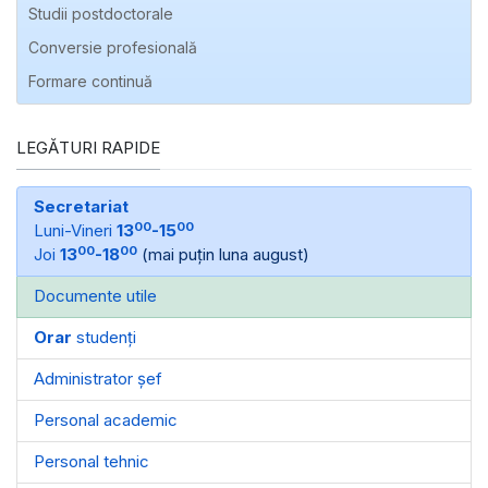
Studii postdoctorale
Conversie profesională
Formare continuă
LEGĂTURI RAPIDE
Secretariat
00
00
Luni-Vineri
13
-15
00
00
Joi
13
-18
(mai puțin luna august)
Documente utile
Orar
studenți
Administrator șef
Personal academic
Personal tehnic