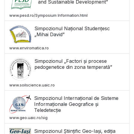
and Sustainable Development”
www.pesd.ro/Symposium Information.html
Simpozionul Național Studențesc
„Mihai David”
www.enviromatica.ro
Simpozionul „Factori și procese
pedogenetice din zona temperată”
www.soilscience.uaic.ro
Simpozionul Internațional de Sisteme
Informaționale Geografice și
Teledetecție
www.geo.uaic.ro/sig
Simpozionul Științific Geo-Iași, ediția