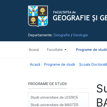
Departamente:
Geografie
/
Geologie
Acasă
Facultate
Programe de studi
Acasă
Programe de studii
Școala Doctorală
PROGRAME DE STUDII
Su
Studii universitare de LICENȚĂ
B
Studii universitare de MASTER