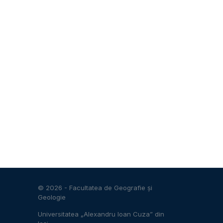
© 2026 -
Facultatea de Geografie și
Geologie
Universitatea „Alexandru Ioan Cuza” din