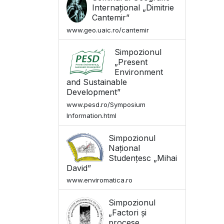
Internațional „Dimitrie
Cantemir”
www.geo.uaic.ro/cantemir
Simpozionul
„Present
Environment
and Sustainable
Development”
www.pesd.ro/Symposium
Information.html
Simpozionul
Național
Studențesc „Mihai
David”
www.enviromatica.ro
Simpozionul
„Factori și
procese