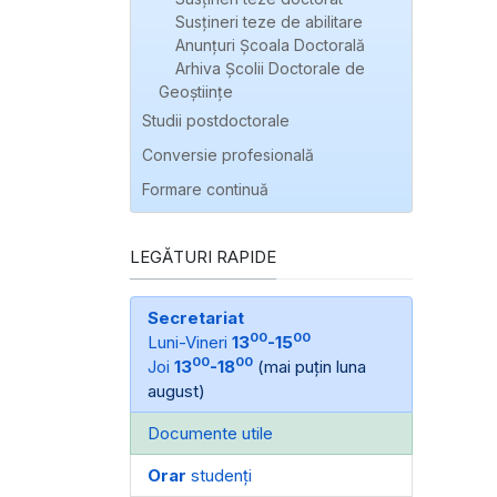
Susțineri teze de abilitare
Anunțuri Școala Doctorală
Arhiva Școlii Doctorale de
Geoștiințe
Studii postdoctorale
Conversie profesională
Formare continuă
LEGĂTURI RAPIDE
Secretariat
00
00
Luni-Vineri
13
-15
00
00
Joi
13
-18
(mai puțin luna
august)
Documente utile
Orar
studenți