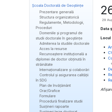
2
Școala Doctorală de Geoștiințe
Prezentare generală
Structura organizatorică
29 Au
Regulamente, Metodologii,
Proceduri
Data ș
Domeniile și programul de
Locul 
studii doctorale în geoștiințe
Admiterea la studiile doctorale
An
Acces la resurse
C
Recunoaștere instituțională a
Co
diplomei de doctor obținută în
străinătate
De
Internaționalizare și colaborări
Re
Controlul și asigurarea calității
Re
în SDG
Plan de învățământ
Afișar
Orar/Grafice
Formulare
Procedură finalizare studii
Susțineri rapoarte
Susțineri teze doctorat