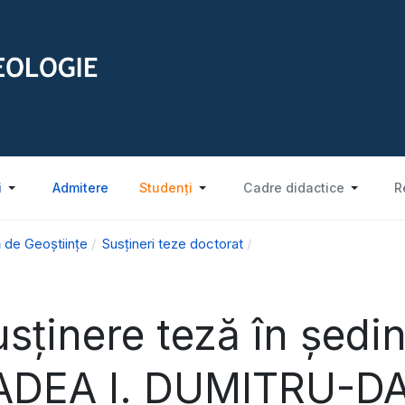
i
Admitere
Studenți
Cadre didactice
R
 de Geoștiințe
Susțineri teze doctorat
sținere teză în ședin
ADEA I. DUMITRU-DA