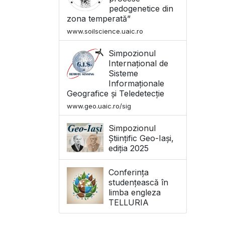
pedogenetice din
zona temperată”
www.soilscience.uaic.ro
Simpozionul
Internațional de
Sisteme
Informaționale
Geografice și Teledetecție
www.geo.uaic.ro/sig
Simpozionul
Științific Geo-Iași,
ediția 2025
Conferința
studențească în
limba engleza
TELLURIA