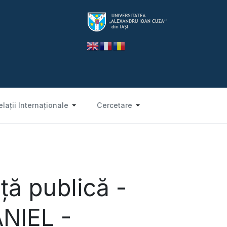
elații Internaționale
Cercetare
ță publică -
NIEL -