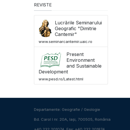
REVISTE
Lucrările Seminarului
Geografic "Dimitrie
Cantemir"
www.seminarcantemir.uaic.ro
Present
Environment
and Sustainable
Development
www.pesd.ro/Latest.html
Departamente:
Geografie
/
Geologie
Bd. Carol I nr. 20A, Iași, 700505, România
+40 232 201074, Fax: +40 232 201874