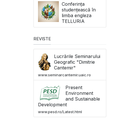
Conferința
studențească în
limba engleza
TELLURIA
REVISTE
Lucrările Seminarului
Geografic "Dimitrie
Cantemir"
www.seminarcantemir.uaic.ro
Present
Environment
and Sustainable
Development
www.pesd.ro/Latest.html