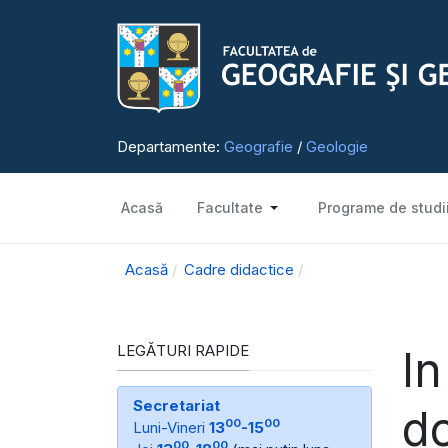
Departamente:
Geografie
/
Geologie
Acasă
Facultate
Programe de studi
Acasă
Cadre didactice
LEGĂTURI RAPIDE
In
Secretariat
d
00
00
Luni-Vineri
13
-15
00
00