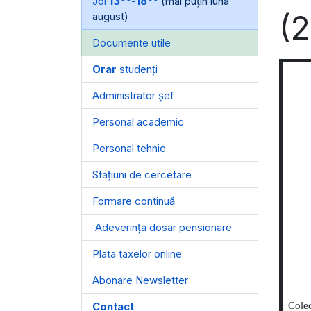
Joi
13
-18
(mai puțin luna
(2
august)
Documente utile
Orar
studenți
Administrator șef
Personal academic
Personal tehnic
Stațiuni de cercetare
Formare continuă
Adeverința dosar pensionare
Plata taxelor online
Abonare Newsletter
Contact
Colec