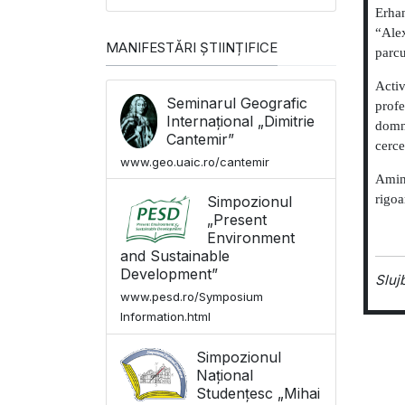
Erhan
“Alex
MANIFESTĂRI ȘTIINȚIFICE
parcu
Acti
Seminarul Geografic
profe
Internațional „Dimitrie
domni
Cantemir”
cerce
www.geo.uaic.ro/cantemir
Amint
rigoa
Simpozionul
„Present
Environment
and Sustainable
Development”
Sluj
www.pesd.ro/Symposium
Information.html
Simpozionul
Național
Studențesc „Mihai