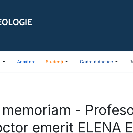
i
Admitere
Studenți
Cadre didactice
R
 memoriam - Profesor
octor emerit ELENA