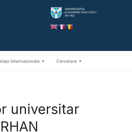
elații Internaționale
Cercetare
 universitar
 ERHAN