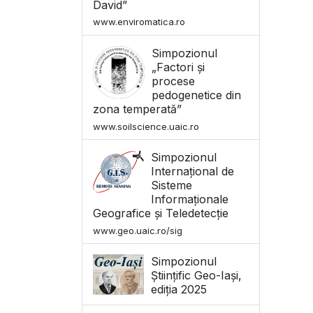
David”
www.enviromatica.ro
Simpozionul
„Factori și
procese
pedogenetice din
zona temperată”
www.soilscience.uaic.ro
Simpozionul
Internațional de
Sisteme
Informaționale
Geografice și Teledetecție
www.geo.uaic.ro/sig
Simpozionul
Științific Geo-Iași,
ediția 2025