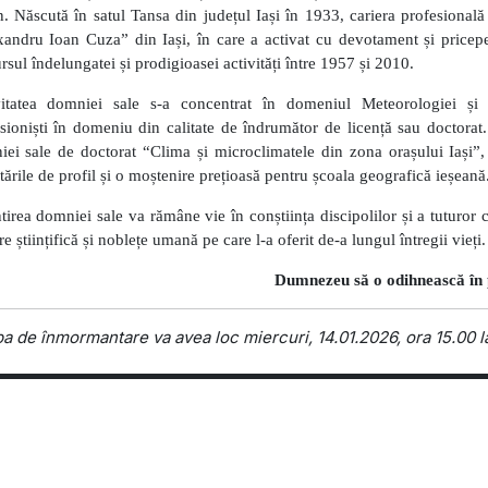
. Născută în satul Tansa din județul Iași în 1933, cariera profesional
andru Ioan Cuza” din Iași, în care a activat cu devotament și pricep
rsul îndelungatei și prodigioasei activități între 1957 și 2010.
vitatea domniei sale s-a concentrat în domeniul Meteorologiei și
sioniști în domeniu din calitate de îndrumător de licență sau doctorat
ei sale de doctorat “Clima și microclimatele din zona orașului Iași”
tările de profil și o moștenire prețioasă pentru școala geografică ieșeană
irea domniei sale va rămâne vie în conștiința discipolilor și a tuturor 
re științifică și noblețe umană pe care l-a oferit de-a lungul întregii vieți.
Dumnezeu să o odihnească în 
ba de înmormantare va avea loc miercuri, 14.01.2026, ora 15.00 la 