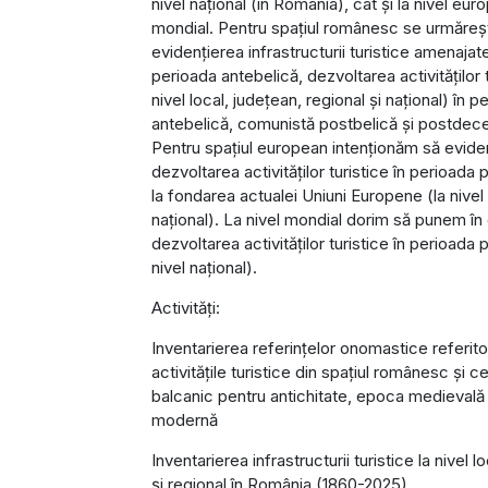
nivel național (în România), cât și la nivel eur
mondial. Pentru spațiul românesc se urmăreș
evidențierea infrastructurii turistice amenajat
perioada antebelică, dezvoltarea activităților t
nivel local, județean, regional și național) în p
antebelică, comunistă postbelică și postdec
Pentru spațiul european intenționăm să evid
dezvoltarea activităților turistice în perioada 
la fondarea actualei Uniuni Europene (la nivel 
național). La nivel mondial dorim să punem în
dezvoltarea activităților turistice în perioada 
nivel național).
Activități:
Inventarierea referințelor onomastice referito
activitățile turistice din spațiul românesc și c
balcanic pentru antichitate, epoca medievală
modernă
Inventarierea infrastructurii turistice la nivel l
și regional în România (1860-2025).