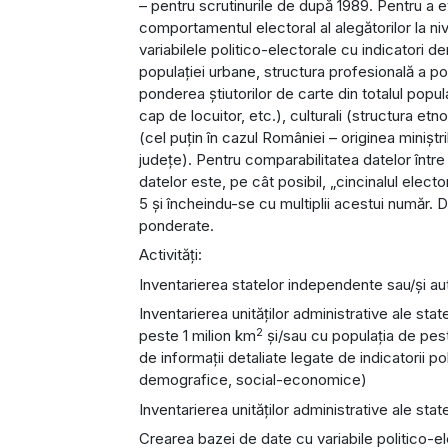
– pentru scrutinurile de după 1989. Pentru a 
comportamentul electoral al alegătorilor la n
variabilele politico-electorale cu indicatori
populației urbane, structura profesională a po
ponderea știutorilor de carte din totalul popul
cap de locuitor, etc.), culturali (structura etno
(cel puțin în cazul României – originea miniștr
județe). Pentru comparabilitatea datelor între 
datelor este, pe cât posibil, „cincinalul electo
5 și încheindu-se cu multiplii acestui număr. D
ponderate.
Activități:
Inventarierea statelor independente sau/și a
Inventarierea unităților administrative ale stat
2
peste 1 milion km
și/sau cu populația de pest
de informații detaliate legate de indicatorii pol
demografice, social-economice)
Inventarierea unităților administrative ale st
Crearea bazei de date cu variabile politico-elect