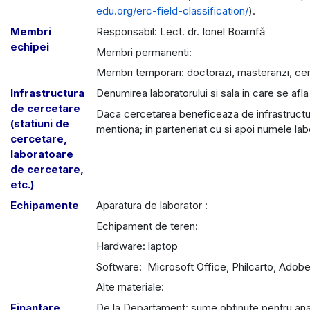
edu.org/erc-field-classification/
).
Membri
Responsabil: Lect. dr. Ionel Boamfă
echipei
Membri permanenti:
Membri temporari: doctorazi, masteranzi, cercet
Infrastructura
Denumirea laboratorului si sala in care se afla
de cercetare
Daca cercetarea beneficeaza de infrastruc
(statiuni de
mentiona; in parteneriat cu si apoi numele labo
cercetare,
laboratoare
de cercetare,
etc.)
Echipamente
Aparatura de laborator :
Echipament de teren:
Hardware: laptop
Software: Microsoft Office, Philcarto, Adobe 
Alte materiale:
Finantare
De la Departament: sume obtinute pentru anal