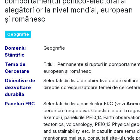
comportamentul politico-electoral al
alegătorilor la nivel mondial, european
şi românesc
Geografie
Domeniu
Geografie
Stiintific
Tema de
Titlul: Permanenţe şi rupturi în comportamentul
Cercetare
european şi românesc
Obiective de
Selectati din lista de obiective de dezvoltare 
dezvoltare
directie corespunzatoare temei de cercetar
durabila
Paneluri ERC
Selectati din lista panelurilor ERC (vezi
Anex
cercetare respectiva. Geostiitele pot fi regasi
exemplu, panelurile PE10_14 Earth observati
tectonics, volcanology; PE10_13 Physical g
and sustainability, etc. In cazul in care tema 
mentionate mai sus, consultati site-ul unde po