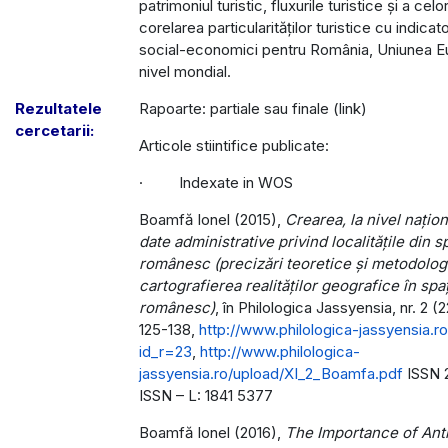
patrimoniul turistic, fluxurile turistice și a cel
corelarea particularităților turistice cu indica
social-economici pentru România, Uniunea Eu
nivel mondial.
Rezultatele
Rapoarte: partiale sau finale (link)
cercetarii:
Articole stiintifice publicate:
· Indexate in WOS
Boamfă Ionel (2015),
Crearea, la nivel națion
date administrative privind localitățile din s
românesc (precizări teoretice și metodolog
cartografierea realităților geografice în spaț
românesc)
, în Philologica Jassyensia, nr. 2 (2
125-138,
http://www.philologica-jassyensia.ro/
id_r=23
,
http://www.philologica-
jassyensia.ro/upload/XI_2_Boamfa.pdf
ISSN 
ISSN – L: 1841 5377
Boamfă Ionel (2016),
The Importance of An