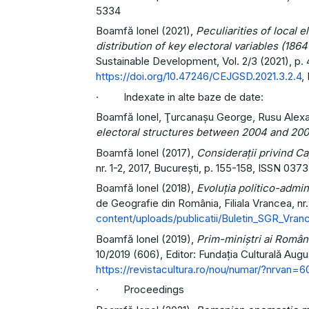
5334
Boamfă Ionel (2021),
Peculiarities of local 
distribution of key electoral variables (1864
Sustainable Development, Vol. 2/3 (2021), p. 4
https://doi.org/10.47246/CEJGSD.2021.3.2.4
,
· Indexate in alte baze de date:
Boamfă Ionel, Ţurcanaşu George, Rusu Alex
electoral structures between 2004 and 20
Boamfă Ionel (2017),
Considerații privind Ca
nr. 1-2, 2017, Bucureşti, p. 155-158, ISSN 037
Boamfă Ionel (2018),
Evoluția politico-admini
de Geografie din România, Filiala Vrancea, nr.
content/uploads/publicatii/Buletin_SGR_Vran
Boamfă Ionel (2019),
Prim-miniștri ai Români
10/2019 (606), Editor: Fundația Culturală Augu
https://revistacultura.ro/nou/numar/?nrvan=6
· Proceedings