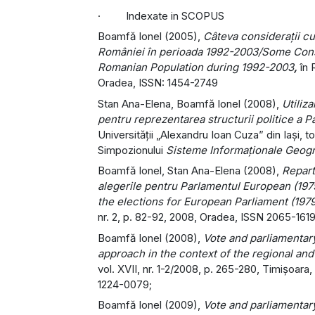
· Indexate in SCOPUS
Boamfă Ionel (2005),
Câteva consideraţii cu
României în perioada 1992-2003/Some Cons
Romanian Population during 1992-2003
,
în 
Oradea, ISSN: 1454-2749
Stan Ana-Elena, Boamfă Ionel (2008),
Utiliz
pentru reprezentarea structurii politice a 
Universităţii „Alexandru Ioan Cuza” din Iaşi, t
Simpozionului
Sisteme Informaţionale Geogr
Boamfă Ionel, Stan Ana-Elena (2008),
Reparti
alegerile pentru Parlamentul European (197
the elections for European Parliament (197
nr. 2, p. 82-92, 2008, Oradea, ISSN 2065-161
Boamfă Ionel (2008),
Vote and parliamentar
approach in the context of the regional an
vol. XVII, nr. 1-2/2008, p. 265-280, Timişoara
1224-0079;
Boamfă Ionel (2009),
Vote and parliamentar