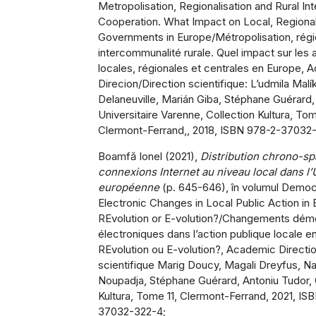
Metropolisation, Regionalisation and Rural In
Cooperation. What Impact on Local, Regional
Governments in Europe/Métropolisation, régio
intercommunalité rurale. Quel impact sur les 
locales, régionales et centrales en Europe,
Direcion/Direction scientifique: L’udmila Malí
Delaneuville, Marián Giba, Stéphane Guérard, 
Universitaire Varenne, Collection Kultura, To
Clermont-Ferrand,, 2018, ISBN 978-2-37032-
Boamfă Ionel (2021),
Distribution chrono-sp
connexions Internet au niveau local dans l
européenne
(p. 645-646), în volumul Democ
Electronic Changes in Local Public Action in 
REvolution or E-volution?/Changements dém
électroniques dans l’action publique locale e
REvolution ou E-volution?, Academic Directio
scientifique Marig Doucy, Magali Dreyfus, Na
Noupadja, Stéphane Guérard, Antoniu Tudor, 
Kultura, Tome 11, Clermont-Ferrand, 2021, IS
37032-322-4;