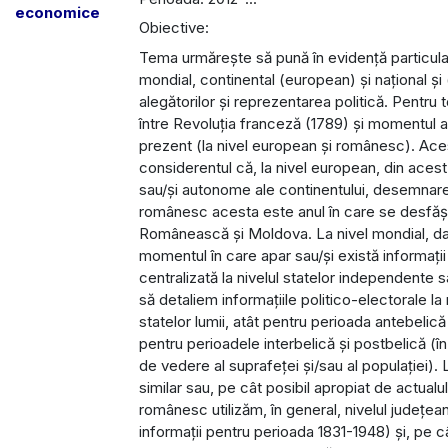
economice
Obiective:
Tema urmărește să pună în evidență particulari
mondial, continental (european) și național și
alegătorilor și reprezentarea politică. Pentru 
între Revoluția franceză (1789) și momentul act
prezent (la nivel european și românesc). Aces
considerentul că, la nivel european, din aces
sau/și autonome ale continentului, desemnarea l
românesc acesta este anul în care se desfășoa
Românească și Moldova. La nivel mondial, datel
momentul în care apar sau/și există informații
centralizată la nivelul statelor independent
să detaliem informațiile politico-electorale la 
statelor lumii, atât pentru perioada antebelică
pentru perioadele interbelică și postbelică (în
de vedere al suprafeței și/sau al populației). 
similar sau, pe cât posibil apropiat de actualu
românesc utilizăm, în general, nivelul județea
informații pentru perioada 1831-1948) și, pe c