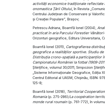
activităţi economice tradiţionale reflectate 
onomastica Ţării Oltului
,
în Revista „Comunic
Centrului Judeţean de Conservare şi Valorific
şi Creaţiei Populare”, Braşov;
Petrescu Adriana, Boamfă Ionel (2004),
Anal
practicat în aria Parcului Forestier Vânător
Orizonturi geografice, Editura Universitaria, C
Boamfă Ionel (2011),
Cartografierea distribuţ
geografice a realităţilor sportive. Studiu de
Distribuţia crono-spaţială a participanţilor î
Campionatului României la fotbal (1909-2011
Ştiinţifice, volumul 30/2011, Simpozion Ştiinţifi
„Sisteme Informaţionale Geografice, Ediţia XI
Centrul Editorial al UASM, Chişinău, ISBN: 
125-8;
Boamfă Ionel (2018),
Territorial Cooperation
Romania
(p. 275-286)/
La coopération territo
monde rural roumain
(p. 761-772), în volumu