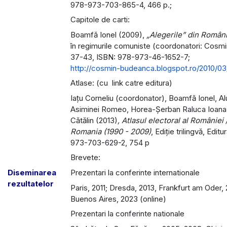
978-973-703-865-4, 466 p.;
Capitole de carti:
Boamfă Ionel (2009),
„Alegerile” din Român
în regimurile comuniste (coordonatori: Cosmin
37-43, ISBN: 978-973-46-1652-7;
http://cosmin-budeanca.blogspot.ro/2010/03/s
Atlase: (cu link catre editura)
Iațu Corneliu (coordonator), Boamfă Ionel, Alu
Asiminei Romeo, Horea-Șerban Raluca Ioana,
Cătălin
(2013)
, Atlasul electoral al României 
Romania (1990 - 2009)
, Ediție trilingvă, Edi
973-703-629-2, 754 p
Brevete:
Diseminarea
Prezentari la conferinte internationale
rezultatelor
Paris, 2011; Dresda, 2013, Frankfurt am Oder, 
Buenos Aires, 2023 (online)
Prezentari la conferinte nationale