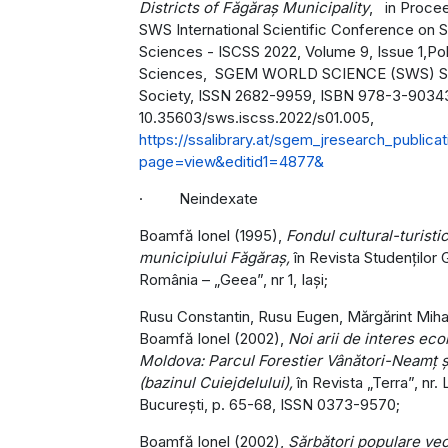
Districts of Făgăraș Municipality
, in Proce
SWS International Scientific Conference on S
Sciences - ISCSS 2022, Volume 9, Issue 1,Poli
Sciences, SGEM WORLD SCIENCE (SWS) Sc
Society, ISSN 2682-9959, ISBN 978-3-9034
10.35603/sws.iscss.2022/s01.005,
https://ssalibrary.at/sgem_jresearch_publica
page=view&editid1=4877&
· Neindexate
Boamfă Ionel (1995),
Fondul cultural-turistic
municipiului Făgăraş,
în Revista Studenţilor 
România – „Geea”, nr 1, Iaşi;
Rusu Constantin, Rusu Eugen, Mărgărint Mihai
Boamfă Ionel (2002),
Noi arii de interes eco
Moldova: Parcul Forestier Vânători-Neamţ ş
(bazinul Cuiejdelului),
în Revista „Terra”, nr. 
Bucureşti, p. 65-68, ISSN 0373-9570;
Boamfă Ionel (2002),
Sărbători populare vec