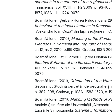
approach in the context of the regional an
Timisiensis, vol. XVIII, nr. 1-2/2009, p. 93-1
1877, ISSN - L : 1224-0079;
Boamfă Ionel, Şerban-Horea Raluca Ioana (
behaviour at the local elections in Romania 
„Alexandru Ioan Cuza” din Iași, secţiunea II C
Boamfă Ionel (2010),
Mapping of the Element
Elections in Romania and Republic of Moldo
an 12, nr. 2, 2010, p.189-205, Oradea, ISSN 
Boamfă Ionel, Iațu Corneliu, Oprea Cristina (
Elective Behavior at the Europarliamentary
XIX, nr. 2/2010, p. 97-112, Timișoara, ISSN 12
0079;
Boamfă Ionel (2011),
Orientation of the Vote
Geografic. Studii şi cercetări de geografie ş
p. 387-398, Craiova, p-ISSN: 1583-1523, e-
Boamfă Ionel (2011),
Mapping Methods of Poli
Analele Ştiinţifice ale Universităţii „Alexandr
Lucrările Simpozionului
Sisteme Informaţion