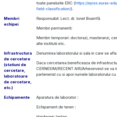
toate panelurile ERC (
https://ejoss.euras-ed
field-classification/
).
Membri
Responsabil: Lect. dr. Ionel Boamfă
echipei
Membri permanenti:
Membri temporari: doctorazi, masteranzi, cer
alte institutii etc.
Infrastructura
Denumirea laboratorului si sala in care se afla
de cercetare
Daca cercetarea beneficeaza de infrastructu
(statiuni de
CERNESIM/RECENT AIR/Arheoinvest se va me
cercetare,
parteneriat cu si apoi numele laboratorului cu 
laboratoare
de cercetare,
etc.)
Echipamente
Aparatura de laborator :
Echipament de teren :
Hardware: laptop