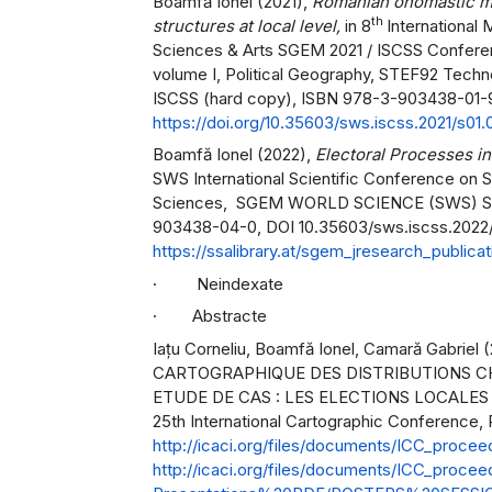
Boamfă Ionel (2021),
Romanian onomastic men
th
structures at local level,
in 8
International 
Sciences & Arts SGEM 2021 / ISCSS Conferen
volume I, Political Geography, STEF92 Techn
ISCSS (hard copy), ISBN 978-3-903438-01-9
https://doi.org/10.35603/sws.iscss.2021/s01.
Boamfă Ionel (2022),
Electoral Processes in
SWS International Scientific Conference on So
Sciences, SGEM WORLD SCIENCE (SWS) Scho
903438-04-0, DOI 10.35603/sws.iscss.2022/
https://ssalibrary.at/sgem_jresearch_publi
· Neindexate
· Abstracte
Iațu Corneliu, Boamfă Ionel, Camară Gabr
CARTOGRAPHIQUE DES DISTRIBUTIONS C
ETUDE DE CAS : LES ELECTIONS LOCALES D
25th International Cartographic Conference, P
http://icaci.org/files/documents/ICC_procee
http://icaci.org/files/documents/ICC_proce