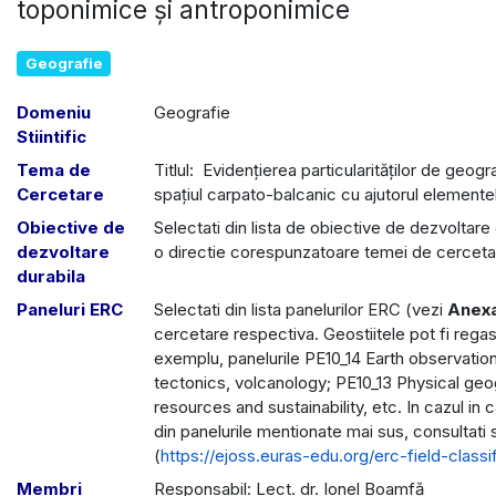
toponimice şi antroponimice
Geografie
Domeniu
Geografie
Stiintific
Tema de
Titlul: Evidenţierea particularităţilor de geogr
Cercetare
spaţiul carpato-balcanic cu ajutorul element
Obiective de
Selectati din lista de obiective de dezvoltare 
dezvoltare
o directie corespunzatoare temei de cerceta
durabila
Paneluri ERC
Selectati din lista panelurilor ERC (vezi
Anex
cercetare respectiva. Geostiitele pot fi regasi
exemplu, panelurile PE10_14 Earth observati
tectonics, volcanology; PE10_13 Physical g
resources and sustainability, etc. In cazul in
din panelurile mentionate mai sus, consultati 
(
https://ejoss.euras-edu.org/erc-field-classif
Membri
Responsabil: Lect. dr. Ionel Boamfă