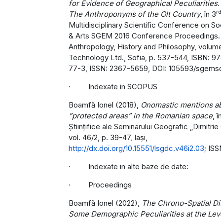
for Evidence of Geographical Peculiarities.
r
The Anthroponyms of the Olt Country
, în 3
Multidisciplinary Scientific Conference on So
& Arts SGEM 2016 Conference Proceedings.
Anthropology, History and Philosophy, volum
Technology Ltd., Sofia, p. 537-544, ISBN: 9
77-3, ISSN: 2367-5659, DOI: 105593/sgems
· Indexate in SCOPUS
Boamfă Ionel (2018),
Onomastic mentions abo
”protected areas” in the Romanian space
, 
Științifice ale Seminarului Geografic „Dimitrie
vol. 46/2, p. 39-47, Iași,
http://dx.doi.org/10.15551/lsgdc.v46i2.03
; IS
· Indexate in alte baze de date:
· Proceedings
Boamfă Ionel (2022),
The Chrono-Spatial Dis
Some Demographic Peculiarities at the Leve