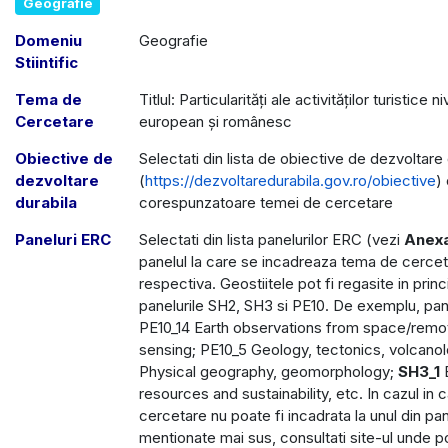
Geografie
Domeniu
Geografie
Stiintific
Tema de
Titlul: Particularităţi ale activităților turistice 
Cercetare
european şi românesc
Obiective de
Selectati din lista de obiective de dezvoltare 
dezvoltare
(
https://dezvoltaredurabila.gov.ro/obiective
)
durabila
corespunzatoare temei de cercetare
Paneluri ERC
Selectati din lista panelurilor ERC (vezi
Anex
panelul la care se incadreaza tema de cerce
respectiva. Geostiitele pot fi regasite in princi
panelurile SH2, SH3 si PE10. De exemplu, pane
PE10_14 Earth observations from space/remo
sensing; PE10_5 Geology, tectonics, volcanol
Physical geography, geomorphology;
SH3_1
E
resources and sustainability, etc. In cazul in
cercetare nu poate fi incadrata la unul din pan
mentionate mai sus, consultati site-ul unde po