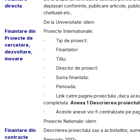
directa
deplasari conferinte, publicare articole, publi
cheltuieli etc.
De la Universitate: idem
Finantare din
Proiecte Internationale:
Proiecte de
· Tip de proiect:
cercetare,
· Finantator:
dezvoltare,
inovare
· Titlu:
· Director de proiect:
· Suma finantata:
· Perioada:
· Link catre pagina proiectului ,daca aceas
completata
Anexa 1 Descrierea proiectul
· Aceste anexe vor fi centralizate pe pagi
Proiecte Nationale: idem
Finantare din
Descrierea proiectului sau a activitatilor, sum
contracte
Perioada: 2012-...