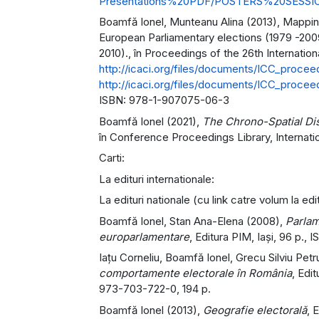
Presentations%20PDF/POSTERS%20SESSIO
Boamfă Ionel, Munteanu Alina (2013), Mapping 
European Parliamentary elections (1979 -2009
2010)., în Proceedings of the 26th Internati
http://icaci.org/files/documents/ICC_proc
http://icaci.org/files/documents/ICC_proc
ISBN: 978-1-907075-06-3
Boamfă Ionel (2021),
The Chrono-Spatial Dist
în Conference Proceedings Library, Internatio
Carti:
La edituri internationale:
La edituri nationale (cu link catre volum la edi
Boamfă Ionel, Stan Ana-Elena (2008),
Parlam
europarlamentare
, Editura PIM, Iaşi, 96 p.
Iaţu Corneliu, Boamfă Ionel, Grecu Silviu Petru
comportamente electorale în România
, Edi
973-703-722-0, 194 p.
Boamfă Ionel (2013),
Geografie electorală
, 