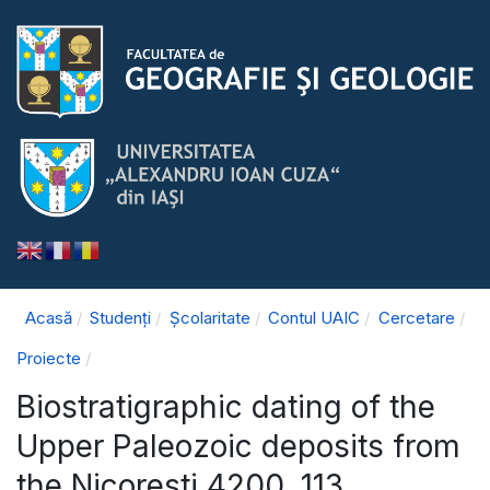
Acasă
Studenți
Școlaritate
Contul UAIC
Cercetare
Proiecte
Biostratigraphic dating of the
Upper Paleozoic deposits from
the Nicoresti 4200, 113,