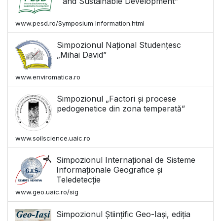
and Sustainable Development”
www.pesd.ro/Symposium Information.html
Simpozionul Național Studențesc
„Mihai David”
www.enviromatica.ro
Simpozionul „Factori și procese
pedogenetice din zona temperată”
www.soilscience.uaic.ro
Simpozionul Internațional de Sisteme
Informaționale Geografice și
Teledetecție
www.geo.uaic.ro/sig
Simpozionul Științific Geo-Iași, ediția