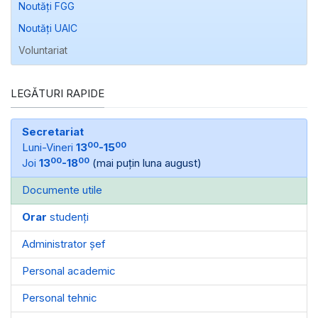
Noutăți FGG
Noutăți UAIC
Voluntariat
LEGĂTURI RAPIDE
Secretariat
00
00
Luni-Vineri
13
-15
00
00
Joi
13
-18
(mai puțin luna august)
Documente utile
Orar
studenți
Administrator șef
Personal academic
Personal tehnic