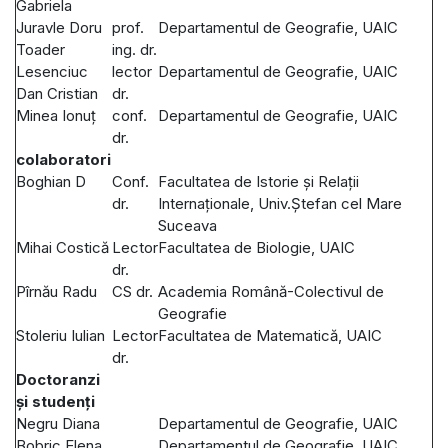
Gabriela
Juravle Doru
prof.
Departamentul de Geografie, UAIC
Toader
ing. dr.
Lesenciuc
lector
Departamentul de Geografie, UAIC
Dan Cristian
dr.
Minea Ionuț
conf.
Departamentul de Geografie, UAIC
dr.
colaboratori
Boghian D
Conf.
Facultatea de Istorie și Relații
dr.
Internaționale, Univ.Ștefan cel Mare
Suceava
Mihai Costică
Lector
Facultatea de Biologie, UAIC
dr.
Pîrnău Radu
CS dr.
Academia Română-Colectivul de
Geografie
Stoleriu Iulian
Lector
Facultatea de Matematică, UAIC
dr.
Doctoranzi
și studenți
Negru Diana
Departamentul de Geografie, UAIC
Bobric Elena
Departamentul de Geografie, UAIC