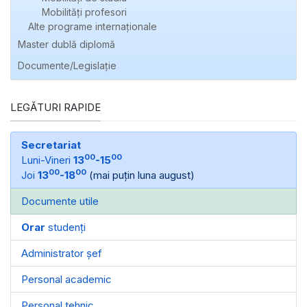
Mobilități profesori
Alte programe internaţionale
Master dublă diplomă
Documente/Legislație
LEGĂTURI RAPIDE
Secretariat
00
00
Luni-Vineri
13
-15
00
00
Joi
13
-18
(mai puțin luna august)
Documente utile
Orar
studenți
Administrator șef
Personal academic
Personal tehnic