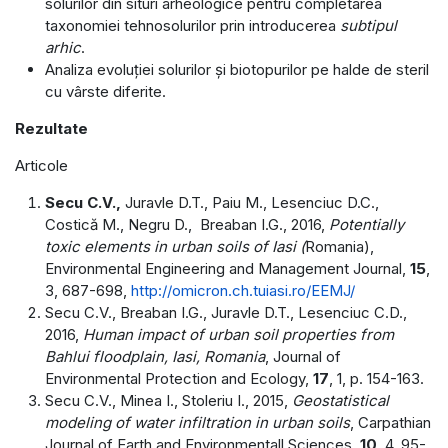
solurilor din situri arheologice pentru completarea
taxonomiei tehnosolurilor prin introducerea
subtipul
arhic
.
Analiza evoluției solurilor și biotopurilor pe halde de steril
cu vârste diferite.
Rezultate
Articole
Secu C.V.,
Juravle D.T., Paiu M., Lesenciuc D.C.,
Costică M., Negru D., Breaban I.G., 2016,
Potentially
toxic elements in urban soils of Iasi (
Romania),
Environmental Engineering and Management Journal,
15
,
3, 687-698,
http://omicron.ch.tuiasi.ro/EEMJ/
Secu C.V., Breaban I.G., Juravle D.T., Lesenciuc C.D.,
2016,
Human impact of urban soil properties from
Bahlui floodplain, Iasi, Romania
, Journal of
Environmental Protection and Ecology,
17
, 1, p. 154-163.
Secu C.V., Minea I., Stoleriu I., 2015,
Geostatistical
modeling of water infiltration in urban soils
, Carpathian
Journal of Earth and Environmentall Sciences,
10
, 4, 95-