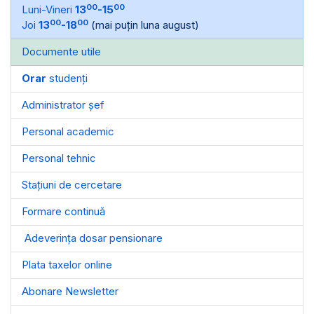
00
00
Luni-Vineri
13
-15
00
00
Joi
13
-18
(mai puțin luna august)
Documente utile
Orar
studenți
Administrator șef
Personal academic
Personal tehnic
Stațiuni de cercetare
Formare continuă
Adeverința dosar pensionare
Plata taxelor online
Abonare Newsletter