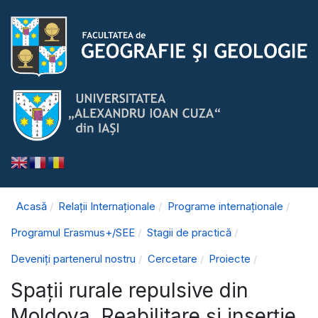
Acasă
Relații Internaționale
Programe internaționale
Programul Erasmus+/SEE
Stagii de practică
Deveniți partenerul nostru
Cercetare
Proiecte
Spaţii rurale repulsive din
Moldova. Reabilitare şi inserţie