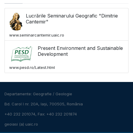
Lucrările Seminarului Geografic "Dimitrie
Cantemir"
www.seminarcantemir.uaic.ro
Present Environment and Sustainable
Development
www.pesd.ro/Latest.html
Departamente:
Geografie
/
Geologie
Bd. Carol I nr. 20A, Iași, 700505, România
+40 232 201074, Fax: +40 232 201874
geoiasi (a) uaic.ro