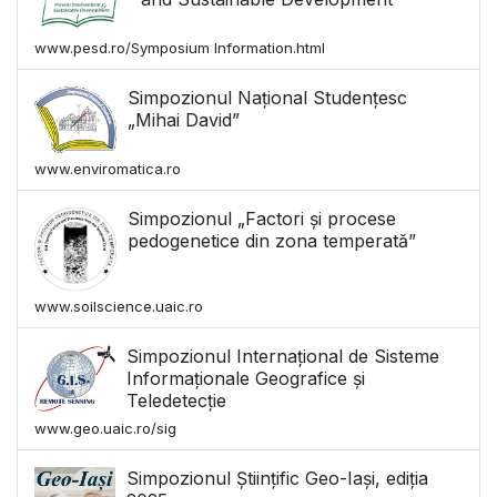
www.pesd.ro/Symposium Information.html
Simpozionul Național Studențesc
„Mihai David”
www.enviromatica.ro
Simpozionul „Factori și procese
pedogenetice din zona temperată”
www.soilscience.uaic.ro
Simpozionul Internațional de Sisteme
Informaționale Geografice și
Teledetecție
www.geo.uaic.ro/sig
Simpozionul Științific Geo-Iași, ediția