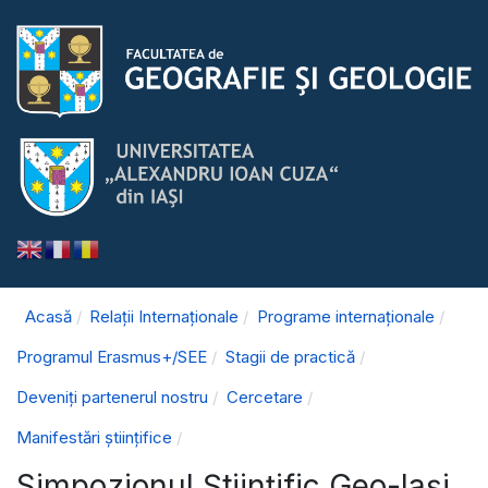
Acasă
Relații Internaționale
Programe internaționale
Programul Erasmus+/SEE
Stagii de practică
Deveniți partenerul nostru
Cercetare
Manifestări științifice
Simpozionul Științific Geo-Iași