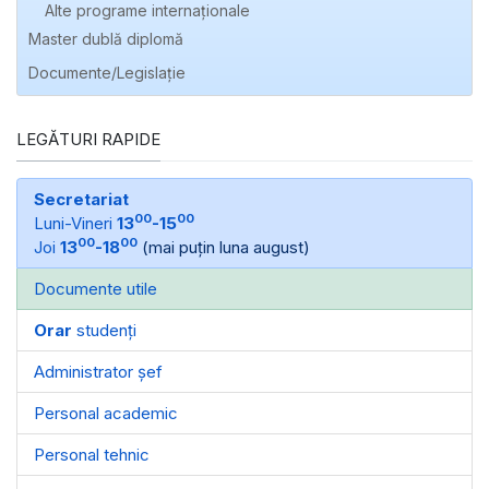
Alte programe internaţionale
Master dublă diplomă
Documente/Legislație
LEGĂTURI RAPIDE
Secretariat
00
00
Luni-Vineri
13
-15
00
00
Joi
13
-18
(mai puțin luna august)
Documente utile
Orar
studenți
Administrator șef
Personal academic
Personal tehnic