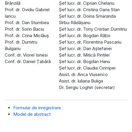
Brânzilă
Șef lucr. dr. Ciprian Chelariu
Prof. dr. Ovidiu Gabriel
Șef lucr. dr. Cristina Oana Stan
Iancu
Șef lucr. dr. Doina Smaranda
Prof. dr. Dan Stumbea
Sîrbu-Rădășanu
Prof. dr. Sorin Baciu
Șef lucr. dr. Tony Cristian Dumitriu
Prof. dr. Crina Miclăuş
Șef lucr. dr. Bogdan Rățoi
Prof. dr. Dumitru
Șef lucr. dr. Florentina Pascariu
Bulgariu
Șef lucr. dr. Dan Aștefanei
Conf. dr. Viorel Ionesi
Șef lucr. dr. Mitică Pintilei
Conf. dr. Daniel Țabără
Șef lucr. dr. Bogdan Hanu
Șef lucr. dr. Claudia Cirimpei
Asist. dr. Anca Viusenco
Asist. dr. Iuliana Buliga
Dr. Sergiu Loghin (secretar)
Formular de inregistrare
Model de abstract