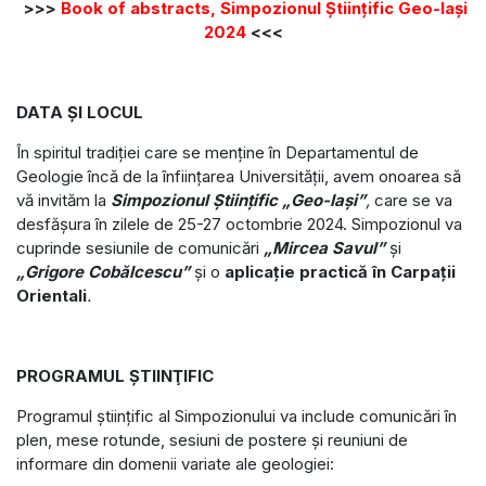
>>>
Book of abstracts, Simpozionul Științific Geo-Iași
2024
<<<
DATA ŞI LOCUL
În spiritul tradiţiei care se menţine în Departamentul de
Geologie încă de la înfiinţarea Universităţii, avem onoarea să
vă invităm la
Simpozionul Ştiinţific „Geo-Iași”
,
care se va
desfășura în zilele de 25-27 octombrie 2024. Simpozionul va
cuprinde sesiunile de comunicări
„Mircea Savul”
și
„Grigore Cobălcescu”
și o
aplicație practică în Carpații
Orientali
.
PROGRAMUL ŞTIINŢIFIC
Programul ştiinţific al Simpozionului va include comunicări în
plen, mese rotunde, sesiuni de postere şi reuniuni de
informare din domenii variate ale geologiei: