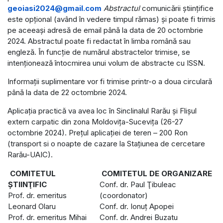
geoiasi2024@gmail.com
Abstractul
comunicării științifice
este opțional (având în vedere timpul rămas) și poate fi trimis
pe aceeași adresă de email până la data de 20 octombrie
2024. Abstractul poate fi redactat în limba română sau
engleză. În funcție de numărul abstractelor trimise, se
intenționează întocmirea unui volum de abstracte cu ISSN.
Informaţii suplimentare vor fi trimise printr-o a doua circulară
până la data de 22 octombrie 2024.
Aplicația practică va avea loc în Sinclinalul Rarău și Flișul
extern carpatic din zona Moldovița-Sucevița (26-27
octombrie 2024). Prețul aplicației de teren – 200 Ron
(transport si o noapte de cazare la Stațiunea de cercetare
Rarău-UAIC).
COMITETUL
COMITETUL DE ORGANIZARE
ŞTIINŢIFIC
Conf. dr. Paul Ţibuleac
Prof. dr. emeritus
(coordonator)
Leonard Olaru
Conf. dr. Ionuț Apopei
Prof. dr. emeritus Mihai
Conf. dr. Andrei Buzatu