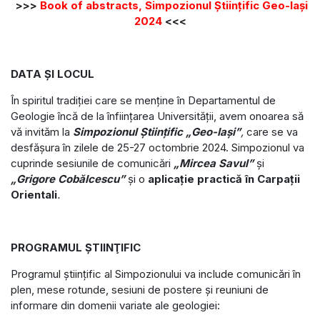
>>>
Book of abstracts, Simpozionul Științific Geo-Iași
2024
<<<
DATA ŞI LOCUL
În spiritul tradiţiei care se menţine în Departamentul de
Geologie încă de la înfiinţarea Universităţii, avem onoarea să
vă invităm la
Simpozionul Ştiinţific „Geo-Iași”
,
care se va
desfășura în zilele de 25-27 octombrie 2024. Simpozionul va
cuprinde sesiunile de comunicări
„Mircea Savul”
și
„Grigore Cobălcescu”
și o
aplicație practică în Carpații
Orientali
.
PROGRAMUL ŞTIINŢIFIC
Programul ştiinţific al Simpozionului va include comunicări în
plen, mese rotunde, sesiuni de postere şi reuniuni de
informare din domenii variate ale geologiei: