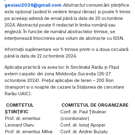
geoiasi2024@gmail.com
Abstractul
comunicării științifice
este opțional (având în vedere timpul rămas) și poate fi trimis
pe aceeași adresă de email până la data de 20 octombrie
2024. Abstractul poate fi redactat în limba română sau
engleză. În funcție de numărul abstractelor trimise, se
intenționează întocmirea unui volum de abstracte cu ISSN.
Informaţii suplimentare vor fi trimise printr-o a doua circulară
până la data de 22 octombrie 2024.
Aplicația practică va avea loc în Sinclinalul Rarău și Flișul
extern carpatic din zona Moldovița-Sucevița (26-27
octombrie 2024). Prețul aplicației de teren – 200 Ron
(transport si o noapte de cazare la Stațiunea de cercetare
Rarău-UAIC).
COMITETUL
COMITETUL DE ORGANIZARE
ŞTIINŢIFIC
Conf. dr. Paul Ţibuleac
Prof. dr. emeritus
(coordonator)
Leonard Olaru
Conf. dr. Ionuț Apopei
Prof. dr. emeritus Mihai
Conf. dr. Andrei Buzatu