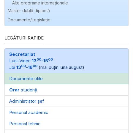
Alte programe internaţionale
Master dublă diplomă
Documente/Legislație
LEGĂTURI RAPIDE
Secretariat
00
00
Luni-Vineri
13
-15
00
00
Joi
13
-18
(mai puțin luna august)
Documente utile
Orar
studenți
Administrator șef
Personal academic
Personal tehnic