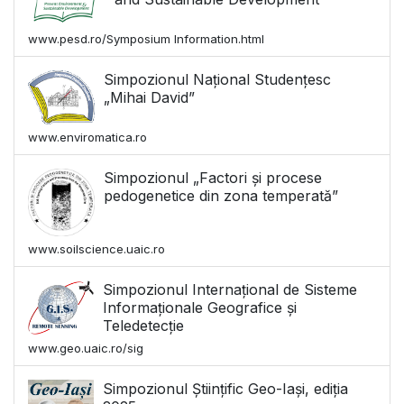
www.pesd.ro/Symposium Information.html
Simpozionul Național Studențesc
„Mihai David”
www.enviromatica.ro
Simpozionul „Factori și procese
pedogenetice din zona temperată”
www.soilscience.uaic.ro
Simpozionul Internațional de Sisteme
Informaționale Geografice și
Teledetecție
www.geo.uaic.ro/sig
Simpozionul Științific Geo-Iași, ediția