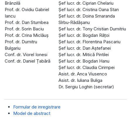
Brânzilă
Șef lucr. dr. Ciprian Chelariu
Prof. dr. Ovidiu Gabriel
Șef lucr. dr. Cristina Oana Stan
Iancu
Șef lucr. dr. Doina Smaranda
Prof. dr. Dan Stumbea
Sîrbu-Rădășanu
Prof. dr. Sorin Baciu
Șef lucr. dr. Tony Cristian Dumitriu
Prof. dr. Crina Miclăuş
Șef lucr. dr. Bogdan Rățoi
Prof. dr. Dumitru
Șef lucr. dr. Florentina Pascariu
Bulgariu
Șef lucr. dr. Dan Aștefanei
Conf. dr. Viorel Ionesi
Șef lucr. dr. Mitică Pintilei
Conf. dr. Daniel Țabără
Șef lucr. dr. Bogdan Hanu
Șef lucr. dr. Claudia Cirimpei
Asist. dr. Anca Viusenco
Asist. dr. Iuliana Buliga
Dr. Sergiu Loghin (secretar)
Formular de inregistrare
Model de abstract