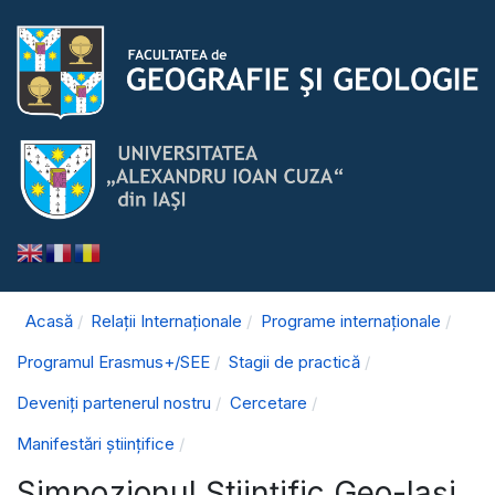
Acasă
Relații Internaționale
Programe internaționale
Programul Erasmus+/SEE
Stagii de practică
Deveniți partenerul nostru
Cercetare
Manifestări științifice
Simpozionul Științific Geo-Iași