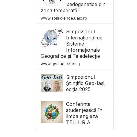
pedogenetice din
zona temperată”
www.soilscience.uaic.ro
Simpozionul
Internațional de
Sisteme
Informaționale
Geografice și Teledetecție
www.geo.uaic.ro/sig
Simpozionul
Științific Geo-Iași,
ediția 2025
Conferința
studențească în
limba engleza
TELLURIA