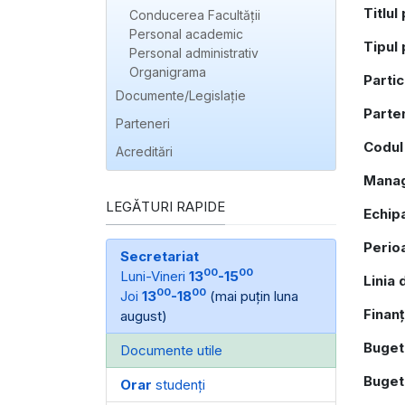
Titlul
Conducerea Facultății
Personal academic
Tipul 
Personal administrativ
Organigrama
Parti
Documente/Legislație
Parten
Parteneri
Codul 
Acreditări
Manag
LEGĂTURI RAPIDE
Echipa
Perio
Secretariat
00
00
Luni-Vineri
13
-15
Linia 
00
00
Joi
13
-18
(mai puțin luna
Finanț
august)
Buget
Documente utile
Buget
Orar
studenți