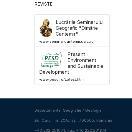
REVISTE
Lucrările Seminarului
Geografic "Dimitrie
Cantemir"
www.seminarcantemir.uaic.ro
Present
Environment
and Sustainable
Development
www.pesd.ro/Latest.html
Departamente:
Geografie
/
Geologie
Bd. Carol I nr. 20A, Iași, 700505, România
+40 232 201074, Fax: +40 232 201874