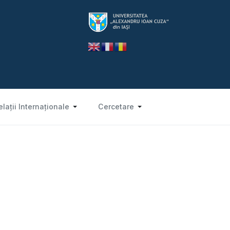
elații Internaționale
Cercetare