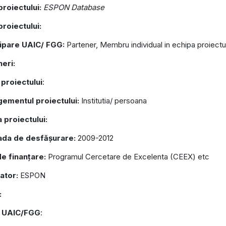
 proiectului:
ESPON Database
proiectului:
cipare UAIC/ FGG:
Partener, Membru individual in echipa proiectu
eri:
proiectului
:
ementul proiectului:
Institutia/ persoana
 proiectului:
ada de desfășurare:
2009-2012
de finanțare:
Programul Cercetare de Excelenta (CEEX) etc
ator:
ESPON
:
 UAIC/FGG
: