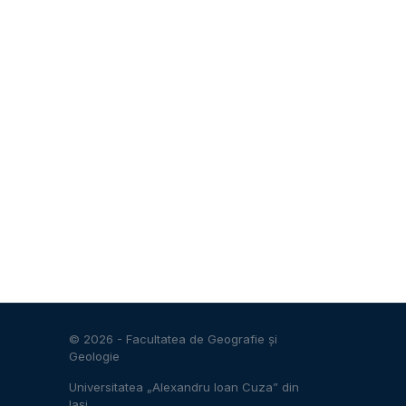
© 2026 -
Facultatea de Geografie și
Geologie
Universitatea „Alexandru Ioan Cuza” din
Iași