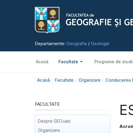
Departamente:
Geografie
/
Geologie
Acasă
Facultate
Programe de studi
Acasă
Facultate
Organizare
Conducerea Fa
FACULTATE
E
Despre GEO.uaic
Acron
Organizare