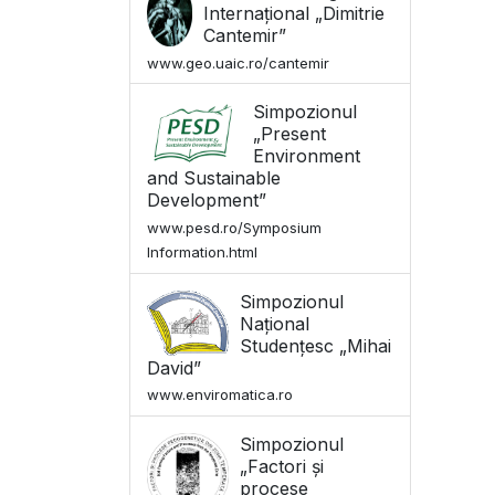
Internațional „Dimitrie
Cantemir”
www.geo.uaic.ro/cantemir
Simpozionul
„Present
Environment
and Sustainable
Development”
www.pesd.ro/Symposium
Information.html
Simpozionul
Național
Studențesc „Mihai
David”
www.enviromatica.ro
Simpozionul
„Factori și
procese