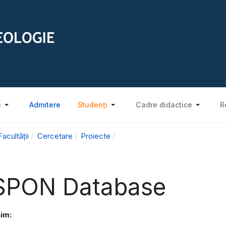
i
Admitere
Studenți
Cadre didactice
R
cultății
Cercetare
Proiecte
SPON Database
im: