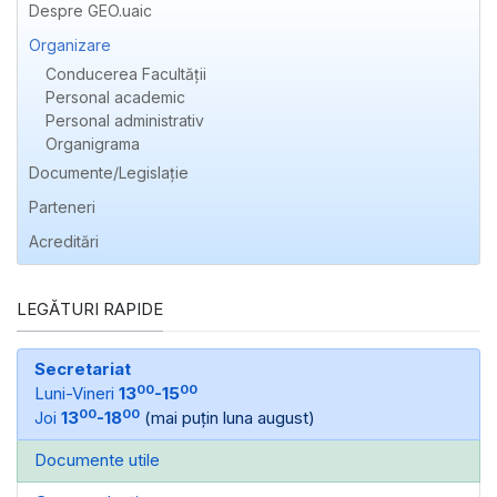
Despre GEO.uaic
Organizare
Conducerea Facultății
Personal academic
Personal administrativ
Organigrama
Documente/Legislație
Parteneri
Acreditări
LEGĂTURI RAPIDE
Secretariat
00
00
Luni-Vineri
13
-15
00
00
Joi
13
-18
(mai puțin luna august)
Documente utile