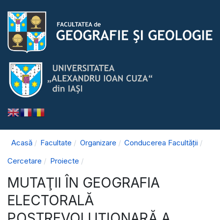
Acasă
Facultate
Organizare
Conducerea Facultății
Cercetare
Proiecte
MUTAŢII ÎN GEOGRAFIA
ELECTORALĂ
POSTREVOLUŢIONARĂ A