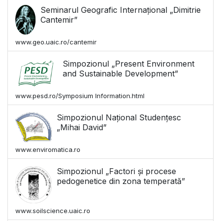
Seminarul Geografic Internațional „Dimitrie
Cantemir”
www.geo.uaic.ro/cantemir
Simpozionul „Present Environment
and Sustainable Development”
www.pesd.ro/Symposium Information.html
Simpozionul Național Studențesc
„Mihai David”
www.enviromatica.ro
Simpozionul „Factori și procese
pedogenetice din zona temperată”
www.soilscience.uaic.ro