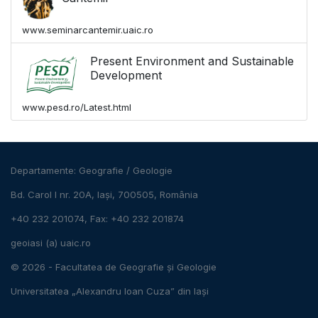
www.seminarcantemir.uaic.ro
Present Environment and Sustainable
Development
www.pesd.ro/Latest.html
Departamente:
Geografie
/
Geologie
Bd. Carol I nr. 20A, Iași, 700505, România
+40 232 201074, Fax: +40 232 201874
geoiasi (a) uaic.ro
© 2026 -
Facultatea de Geografie și Geologie
Universitatea „Alexandru Ioan Cuza” din Iași