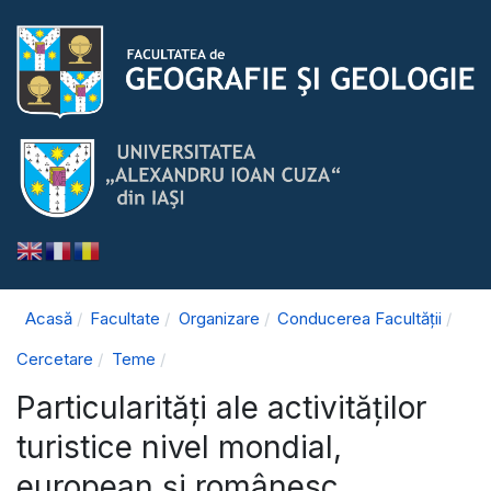
Acasă
Facultate
Organizare
Conducerea Facultății
Cercetare
Teme
Particularităţi ale activităților
turistice nivel mondial,
european şi românesc