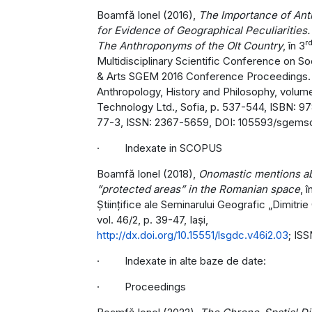
Boamfă Ionel (2016),
The Importance of An
for Evidence of Geographical Peculiarities.
r
The Anthroponyms of the Olt Country
, în 3
Multidisciplinary Scientific Conference on So
& Arts SGEM 2016 Conference Proceedings.
Anthropology, History and Philosophy, volum
Technology Ltd., Sofia, p. 537-544, ISBN: 9
77-3, ISSN: 2367-5659, DOI: 105593/sgems
· Indexate in SCOPUS
Boamfă Ionel (2018),
Onomastic mentions abo
”protected areas” in the Romanian space
, 
Științifice ale Seminarului Geografic „Dimitrie
vol. 46/2, p. 39-47, Iași,
http://dx.doi.org/10.15551/lsgdc.v46i2.03
; IS
· Indexate in alte baze de date:
· Proceedings