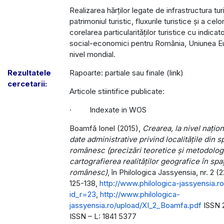
Realizarea hărților legate de infrastructura tur
patrimoniul turistic, fluxurile turistice și a cel
corelarea particularităților turistice cu indica
social-economici pentru România, Uniunea Eu
nivel mondial.
Rezultatele
Rapoarte: partiale sau finale (link)
cercetarii:
Articole stiintifice publicate:
· Indexate in WOS
Boamfă Ionel (2015),
Crearea, la nivel națion
date administrative privind localitățile din s
românesc (precizări teoretice și metodolog
cartografierea realităților geografice în spaț
românesc)
, în Philologica Jassyensia, nr. 2 (2
125-138,
http://www.philologica-jassyensia.ro/
id_r=23
,
http://www.philologica-
jassyensia.ro/upload/XI_2_Boamfa.pdf
ISSN 
ISSN – L: 1841 5377