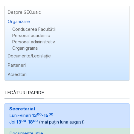
Despre GEO.uaic
Organizare
Conducerea Facultății
Personal academic
Personal administrativ
Organigrama
Documente/Legislație
Parteneri
Acreditări
LEGĂTURI RAPIDE
Secretariat
00
00
Luni-Vineri
13
-15
00
00
Joi
13
-18
(mai puțin luna august)
Documente utile