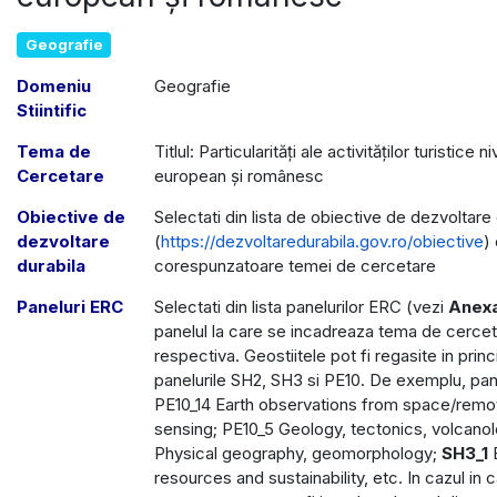
Geografie
Domeniu
Geografie
Stiintific
Tema de
Titlul: Particularităţi ale activităților turistice 
Cercetare
european şi românesc
Obiective de
Selectati din lista de obiective de dezvoltare 
dezvoltare
(
https://dezvoltaredurabila.gov.ro/obiective
)
durabila
corespunzatoare temei de cercetare
Paneluri ERC
Selectati din lista panelurilor ERC (vezi
Anex
panelul la care se incadreaza tema de cerce
respectiva. Geostiitele pot fi regasite in princi
panelurile SH2, SH3 si PE10. De exemplu, pane
PE10_14 Earth observations from space/remo
sensing; PE10_5 Geology, tectonics, volcanol
Physical geography, geomorphology;
SH3_1
E
resources and sustainability, etc. In cazul in