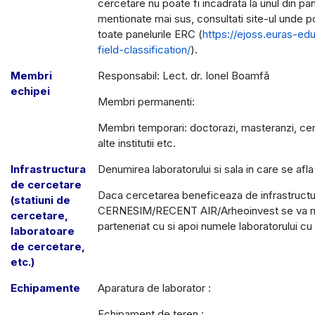
cercetare nu poate fi incadrata la unul din pan
mentionate mai sus, consultati site-ul unde po
toate panelurile ERC (
https://ejoss.euras-ed
field-classification/
).
Membri
Responsabil: Lect. dr. Ionel Boamfă
echipei
Membri permanenti:
Membri temporari: doctorazi, masteranzi, cer
alte institutii etc.
Infrastructura
Denumirea laboratorului si sala in care se afla
de cercetare
Daca cercetarea beneficeaza de infrastructu
(statiuni de
CERNESIM/RECENT AIR/Arheoinvest se va me
cercetare,
parteneriat cu si apoi numele laboratorului cu 
laboratoare
de cercetare,
etc.)
Echipamente
Aparatura de laborator :
Echipament de teren :