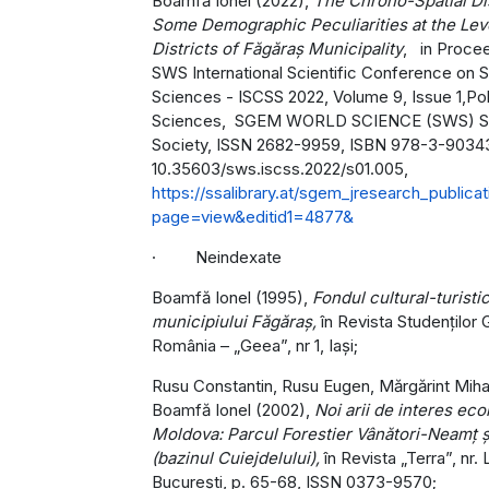
Boamfă Ionel (2022),
The Chrono-Spatial Dis
Some Demographic Peculiarities at the Leve
Districts of Făgăraș Municipality
, in Proce
SWS International Scientific Conference on S
Sciences - ISCSS 2022, Volume 9, Issue 1,Poli
Sciences, SGEM WORLD SCIENCE (SWS) Sc
Society, ISSN 2682-9959, ISBN 978-3-9034
10.35603/sws.iscss.2022/s01.005,
https://ssalibrary.at/sgem_jresearch_publica
page=view&editid1=4877&
· Neindexate
Boamfă Ionel (1995),
Fondul cultural-turistic
municipiului Făgăraş,
în Revista Studenţilor 
România – „Geea”, nr 1, Iaşi;
Rusu Constantin, Rusu Eugen, Mărgărint Mihai
Boamfă Ionel (2002),
Noi arii de interes eco
Moldova: Parcul Forestier Vânători-Neamţ ş
(bazinul Cuiejdelului),
în Revista „Terra”, nr. 
Bucureşti, p. 65-68, ISSN 0373-9570;