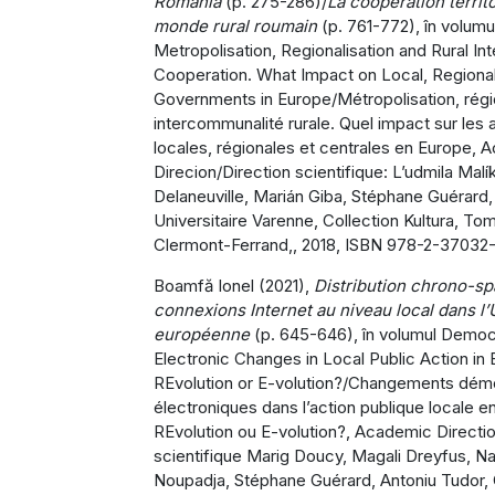
Romania
(p. 275-286)/
La coopération territo
monde rural roumain
(p. 761-772), în volumu
Metropolisation, Regionalisation and Rural In
Cooperation. What Impact on Local, Regional
Governments in Europe/Métropolisation, régio
intercommunalité rurale. Quel impact sur les 
locales, régionales et centrales en Europe,
Direcion/Direction scientifique: L’udmila Malí
Delaneuville, Marián Giba, Stéphane Guérard, 
Universitaire Varenne, Collection Kultura, To
Clermont-Ferrand,, 2018, ISBN 978-2-37032-
Boamfă Ionel (2021),
Distribution chrono-sp
connexions Internet au niveau local dans l
européenne
(p. 645-646), în volumul Democ
Electronic Changes in Local Public Action in 
REvolution or E-volution?/Changements dém
électroniques dans l’action publique locale e
REvolution ou E-volution?, Academic Directio
scientifique Marig Doucy, Magali Dreyfus, Na
Noupadja, Stéphane Guérard, Antoniu Tudor, 