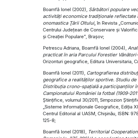
Boamfă Ionel (2002),
Sărbători populare vec
activităţi economice tradiţionale reflectate 
onomastica Ţării Oltului
,
în Revista „Comunic
Centrului Judeţean de Conservare şi Valorific
şi Creaţiei Populare”, Braşov;
Petrescu Adriana, Boamfă Ionel (2004),
Anal
practicat în aria Parcului Forestier Vânător
Orizonturi geografice, Editura Universitaria, C
Boamfă Ionel (2011),
Cartografierea distribuţ
geografice a realităţilor sportive. Studiu de
Distribuţia crono-spaţială a participanţilor î
Campionatului României la fotbal (1909-2011
Ştiinţifice, volumul 30/2011, Simpozion Ştiinţifi
„Sisteme Informaţionale Geografice, Ediţia XI
Centrul Editorial al UASM, Chişinău, ISBN: 
125-8;
Boamfă Ionel (2018),
Territorial Cooperation